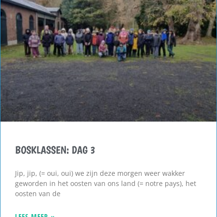
BOSKLASSEN: DAG 3
Jip, jip, (= oui, oui) we zijn deze morgen weer wakker
geworden in het oosten van ons land (= notre pays), het
oosten van de
LEES MEER »