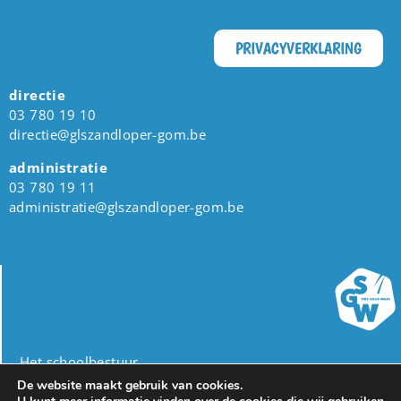
PRIVACYVERKLARING
directie
03 780 19 10
directie@glszandloper-gom.be
administratie
03 780 19 11
administratie@glszandloper-gom.be
Het schoolbestuur
Gemeente Sint-Gillis-Waas
De website maakt gebruik van cookies.
dienst Onderwijs