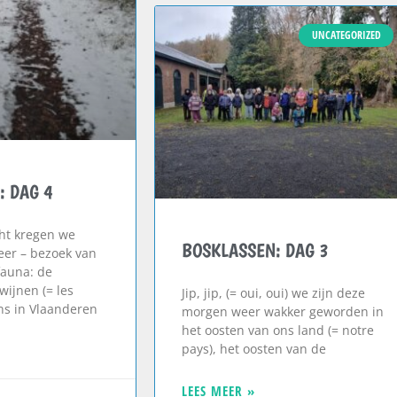
UNCATEGORIZED
: DAG 4
cht kregen we
BOSKLASSEN: DAG 3
weer – bezoek van
fauna: de
ijnen (= les
Jip, jip, (= oui, oui) we zijn deze
ons in Vlaanderen
morgen weer wakker geworden in
het oosten van ons land (= notre
pays), het oosten van de
LEES MEER »