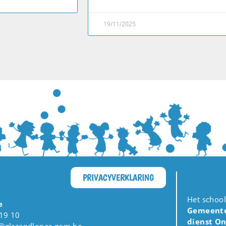
19/11/2025
PRIVACYVERKLARING
Het schoo
e
Gemeente 
19 10
dienst On