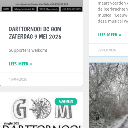
maart voerden 
de leerkrachte
musical “Leeuwe
deze musical w
DARTTORNOOI DC GOM
LEES MEER »
ZATERDAG 9 MEI 2026
Supporters welkom!
29/03/2026
LEES MEER »
16/04/2026
ALGEMEEN