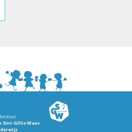
lbestuur
Sint-Gillis-Waas
derwijs