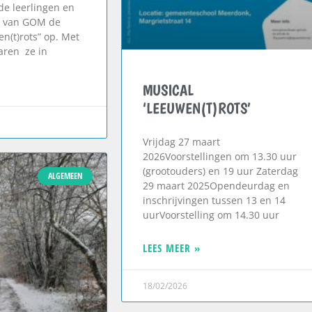
de leerlingen en
n van GOM de
n(t)rots” op. Met
aren ze in
MUSICAL
‘LEEUWEN(T)ROTS’
Vrijdag 27 maart
2026Voorstellingen om 13.30 uur
(grootouders) en 19 uur Zaterdag
ALGEMEEN
29 maart 2025Opendeurdag en
inschrijvingen tussen 13 en 14
uurVoorstelling om 14.30 uur
LEES MEER »
18/02/2026