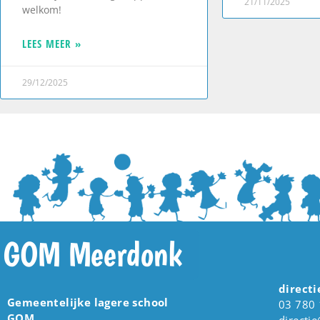
21/11/2025
welkom!
LEES MEER »
29/12/2025
GOM Meerdonk
directi
Gemeentelijke lagere school
03 780 
GOM