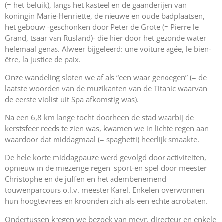
(= het beluik), langs het kasteel en de gaanderijen van
koningin Marie-Henriette, de nieuwe en oude badplaatsen,
het gebouw -geschonken door Peter de Grote (= Pierre le
Grand, tsaar van Rusland)- die hier door het gezonde water
helemaal genas. Alweer bijgeleerd: une voiture agée, le bien-
être, la justice de paix.
Onze wandeling sloten we af als “een waar genoegen” (= de
laatste woorden van de muzikanten van de Titanic waarvan
de eerste violist uit Spa afkomstig was).
Na een 6,8 km lange tocht doorheen de stad waarbij de
kerstsfeer reeds te zien was, kwamen we in lichte regen aan
waardoor dat middagmaal (= spaghetti) heerlijk smaakte.
De hele korte middagpauze werd gevolgd door activiteiten,
opnieuw in de miezerige regen: sport-en spel door meester
Christophe en de juffen en het adembenemend
touwenparcours o.l.v. meester Karel. Enkelen overwonnen
hun hoogtevrees en kroonden zich als een echte acrobaten.
Ondertussen kregen we bezoek van mevr. directeur en enkele