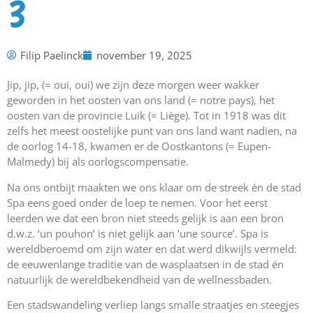
3
Filip Paelinck
november 19, 2025
Jip, jip, (= oui, oui) we zijn deze morgen weer wakker
geworden in het oosten van ons land (= notre pays), het
oosten van de provincie Luik (= Liège). Tot in 1918 was dit
zelfs het meest oostelijke punt van ons land want nadien, na
de oorlog 14-18, kwamen er de Oostkantons (= Eupen-
Malmedy) bij als oorlogscompensatie.
Na ons ontbijt maakten we ons klaar om de streek én de stad
Spa eens goed onder de loep te nemen. Voor het eerst
leerden we dat een bron niet steeds gelijk is aan een bron
d.w.z. ‘un pouhon’ is niet gelijk aan ‘une source’. Spa is
wereldberoemd om zijn water en dat werd dikwijls vermeld:
de eeuwenlange traditie van de wasplaatsen in de stad én
natuurlijk de wereldbekendheid van de wellnessbaden.
Een stadswandeling verliep langs smalle straatjes en steegjes