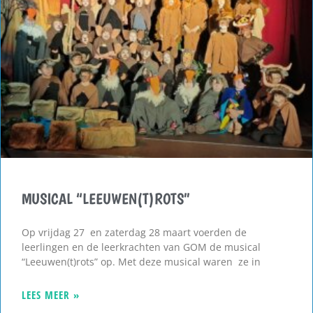
MUSICAL “LEEUWEN(T)ROTS”
Op vrijdag 27 en zaterdag 28 maart voerden de
leerlingen en de leerkrachten van GOM de musical
“Leeuwen(t)rots” op. Met deze musical waren ze in
LEES MEER »