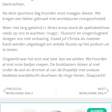
leerkrachten.
Na deze sportieve dag knorden onze maagjes alweer. We
kregen een lekker gebraad met wortelpuree voorgeschoteld.
Weer niet lang getalmd (= direct erna) stond de spektakelshow
reeds op ons te wachten: ‘magic’, ‘illusions’ en vingervlugheid
sloegen ons met verbazing. Zowel juf Christa als meester
Karel werden uitgedaagd om enkele illusies op het podium uit
te testen.
Ongewild was het toch wat later dan we wilden. We hoorden
al snel onze bedjes roepen. De bosklassers doken al snel
onder de wol en dromen al van de (hopelijk met sneeuw
bedekte) wandeltocht doorheen de Hoge Venen. Slaapzacht!
PREVIOUS
NEXT
BOSKLASSEN: DAG 2
BOSKLASSEN: DAG 4
ALGEMEEN