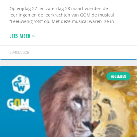
Op vrijdag 27 en zaterdag 28 maart voerden de
leerlingen en de leerkrachten van GOM de musical
“Leeuwen(t)rots” op. Met deze musical waren ze in
LEES MEER »
29/03/2026
ALGEMEEN