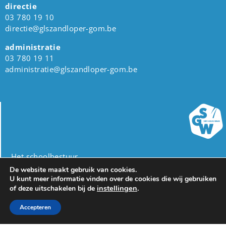
directie
03 780 19 10
directie@glszandloper-gom.be
administratie
03 780 19 11
administratie@glszandloper-gom.be
Het schoolbestuur
Gemeente Sint-Gillis-Waas
De website maakt gebruik van cookies.
dienst Onderwijs
U kunt meer informatie vinden over de cookies die wij gebruiken
instellingen
.
of deze uitschakelen bij de
Burgemeester Omer De Meyplein 1
9170 Sint-Gillis-Waas
Accepteren
03 727 17 00
onderwijs@sint-gillis-waas.be